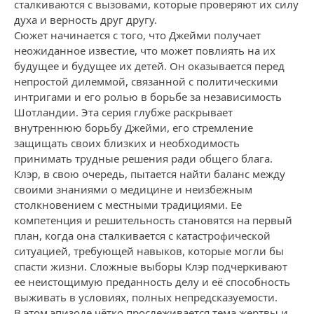
сталкиваются с вызовами, которые проверяют их силу
духа и верность друг другу.
Сюжет начинается с того, что Джейми получает
неожиданное известие, что может повлиять на их
будущее и будущее их детей. Он оказывается перед
непростой дилеммой, связанной с политическими
интригами и его ролью в борьбе за независимость
Шотландии. Эта серия глубже раскрывает
внутреннюю борьбу Джейми, его стремление
защищать своих близких и необходимость
принимать трудные решения ради общего блага.
Клэр, в свою очередь, пытается найти баланс между
своими знаниями о медицине и неизбежным
столкновением с местными традициями. Ее
компетенция и решительность становятся на первый
план, когда она сталкивается с катастрофической
ситуацией, требующей навыков, которые могли бы
спасти жизни. Сложные выборы Клэр подчеркивают
ее неистощимую преданность делу и её способность
выживать в условиях, полных непредсказуемости.
В этом эпизоде чётко прослеживается тема жертвы и