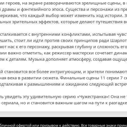
ми героев, на экране разворачиваются зрелищные сцены, 
 драмы и фэнтезийного эпоса. Существа и персонажи из п
черкивая, что каждый выбор может изменить ход истории. З
ьных зрительных эффектов, которые делают путешествия в
сталкивается с внутренними конфликтами, испытывая чувс
ешить, стоит ли идти против своих принципов ради Шарлот
т нас к его персонажу, раскрывая глубину и сложность ег
рии важно отметить, как режиссер мастерски сочетает дина
м к деталям. Музыка дополняет атмосферу, создавая ощущ
й становится все более интригующим, и зрители понимают, 
ная веха в развитии сюжета. Финальные сцены 11 серии 7 с
подталкивая к размышлениям и ожиданию следующей встр
ть увидеть эту удивительную серию «Чужестранка»! Она не 
сериала, но и становится важным шагом на пути к разгадке
убличной офертой или призывом к действию. Все товарные знаки прин