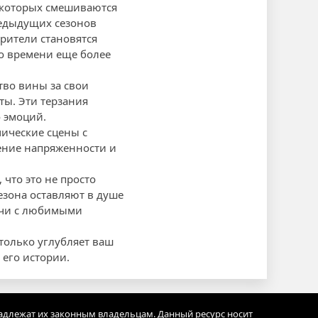
в которых смешиваются
редыдущих сезонов
рители становятся
о времени еще более
тво вины за свои
ты. Эти терзания
о эмоций.
мические сцены с
ение напряженности и
что это не просто
езона оставляют в душе
ечи с любимыми
только углубляет ваш
 его истории.
адлежат их законным владельцам. Данный ресурс носит